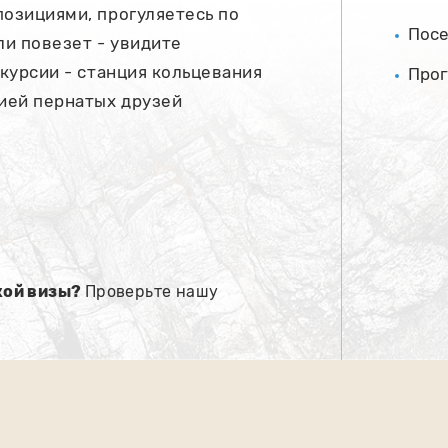
позициями, прогуляетесь по
Посе
ли повезет - увидите
скурсии - станция кольцевания
Прог
цией пернатых друзей
кой визы?
Проверьте нашу