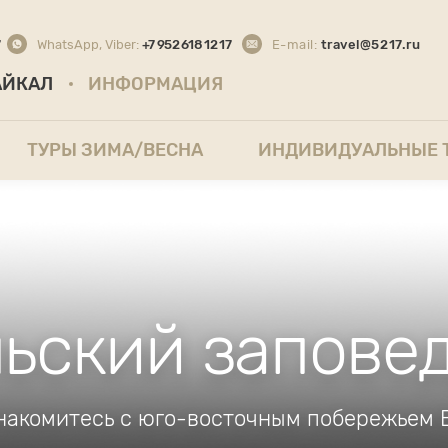
7
WhatsApp, Viber:
+7 952 618 12 17
E-mail:
travel@5217.ru
АЙКАЛ
ИНФОРМАЦИЯ
ТУРЫ ЗИМА/ВЕСНА
ИНДИВИДУАЛЬНЫЕ 
льский заповед
накомитесь с юго-восточным побережьем 