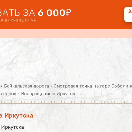
АТЬ ЗА
6 000₽
З
А В ГРУППЕ ОТ 9+
я Байкальская дорога • Смотровая точка на горе Соболин
оведник • Возвращение в Иркутск
з Иркутска
з Иркутска