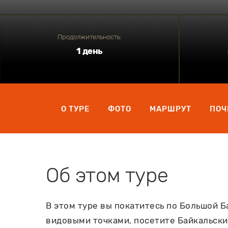
Продолжительность:
1 день
О ТУРЕ
ФОТО
МАРШРУТ
ПОЧ
Об этом туре
В этом туре вы покатитесь по Большой Б
видовыми точками, посетите Байкальски