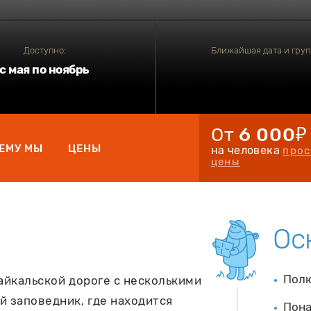
Доступно:
Ближайшая дата и груп
с мая по ноябрь
От
6 000₽
ЕМУ МЫ
ЦЕНЫ
на человека
прос
цены
Ос
Полю
айкальской дороге с несколькими
й заповедник, где находится
Пона