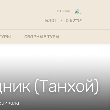
In English
По-
БЛОГ
О 52°17’
русски
ТУРЫ
СБОРНЫЕ ТУРЫ
ник (Танхой)
Байкала