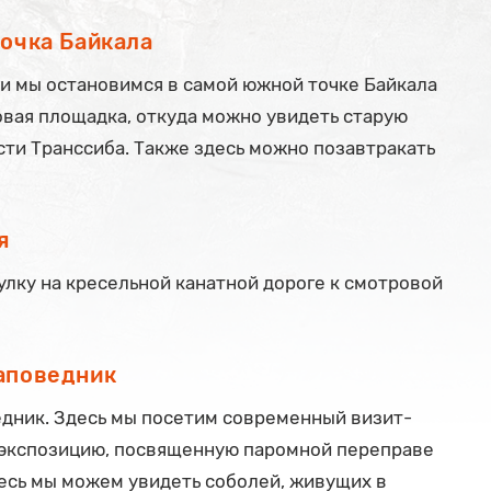
очка Байкала
ги мы остановимся в самой южной точке Байкала
овая площадка, откуда можно увидеть старую
сти Транссиба. Также здесь можно позавтракать
я
лку на кресельной канатной дороге к смотровой
аповедник
дник. Здесь мы посетим современный визит-
 экспозицию, посвященную паромной переправе
есь мы можем увидеть соболей, живущих в